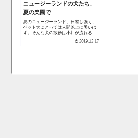
ニュージーランドの犬たち、
夏の楽園で
夏のニュージーランド、日差し強く、
ペット犬にとっては人間以上に暑いは
ず。そんな犬の散歩は小川が流れる公
園が人気で大好き。そんな公園の日曜
2019.12.17
日は犬たちの楽園。そして多くの犬が
集まり遊んでいます。そんな様子をお
届けしています。写真と一緒に楽しん
でください。