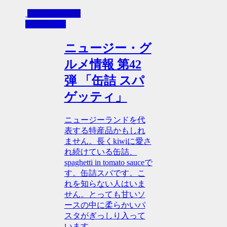
- ニュージー・
グルメ情報
ニュージー・グ
ルメ情報 第42
弾 「缶詰 スパ
ゲッティ」
ニュージーランドを代
表する特産品かもしれ
ません。長くkiwiに愛さ
れ続けている缶詰、
spaghetti in tomato sauceで
す。缶詰スパです。こ
れを知らない人はいま
せん。とっても甘いソ
ースの中に柔らかいパ
スタがぎっしり入って
います。