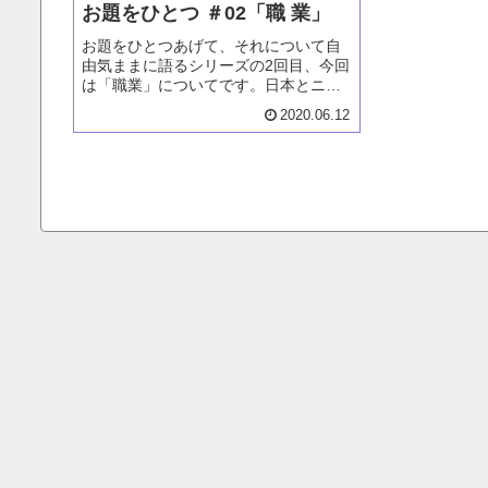
お題をひとつ ＃02「職 業」
お題をひとつあげて、それについて自
由気ままに語るシリーズの2回目、今回
は「職業」についてです。日本とニュ
ージーランドの両国に生きながら、日
2020.06.12
本人である自分。そんな自分が思う職
業について、また今までの経験につい
て。お時間ある時に、お気軽にどう
ぞ。