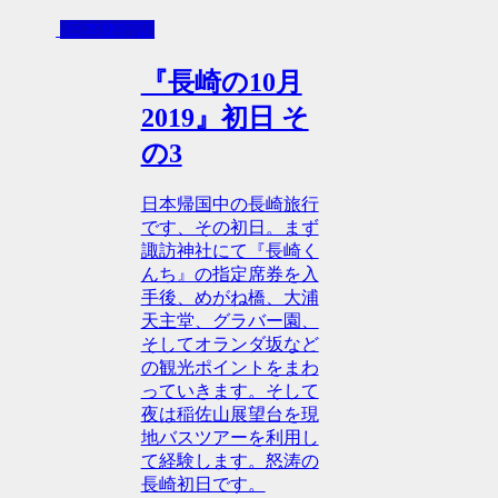
-日本旅行記
『長崎の10月
2019』初日 そ
の3
日本帰国中の長崎旅行
です、その初日。まず
諏訪神社にて『長崎く
んち』の指定席券を入
手後、めがね橋、大浦
天主堂、グラバー園、
そしてオランダ坂など
の観光ポイントをまわ
っていきます。そして
夜は稲佐山展望台を現
地バスツアーを利用し
て経験します。怒涛の
長崎初日です。