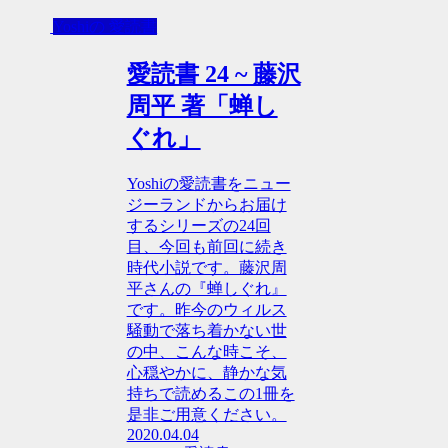
Yoshiの 愛読書
愛読書 24 ~ 藤沢
周平 著「蝉し
ぐれ」
Yoshiの愛読書をニュー
ジーランドからお届け
するシリーズの24回
目、今回も前回に続き
時代小説です。藤沢周
平さんの『蝉しぐれ』
です。昨今のウィルス
騒動で落ち着かない世
の中、こんな時こそ、
心穏やかに、静かな気
持ちで読めるこの1冊を
是非ご用意ください。
2020.04.04