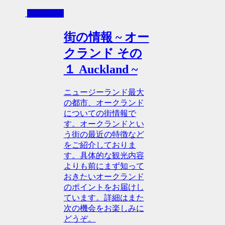
- 街の情報
街の情報 ~ オー
クランド その
１ Auckland ~
ニュージーランド最大
の都市、オークランド
についての街情報で
す。オークランドとい
う街の最近の特徴など
をご紹介しておりま
す。具体的な観光内容
よりも前にまず知って
おきたいオークランド
のポイントをお届けし
ています。詳細はまた
次の機会をお楽しみに
どうぞ。