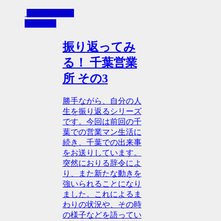
人生を振り返
る忘備録
振り返ってみ
る！ 千葉営業
所 その3
勝手ながら、自分の人
生を振り返るシリーズ
です。今回は前回の千
葉での営業マン生活に
続き、千葉での出来事
をお送りしています。
突然におりる辞令によ
り、また新たな動きを
強いられることになり
ました。これによるま
わりの状況や、その時
の様子などを語ってい