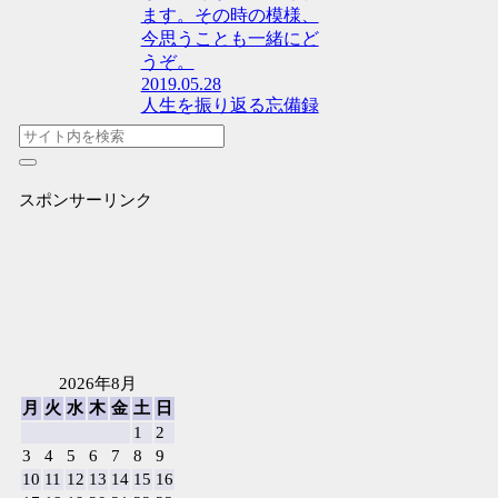
ます。その時の模様、
今思うことも一緒にど
うぞ。
2019.05.28
人生を振り返る忘備録
スポンサーリンク
2026年8月
月
火
水
木
金
土
日
1
2
3
4
5
6
7
8
9
10
11
12
13
14
15
16