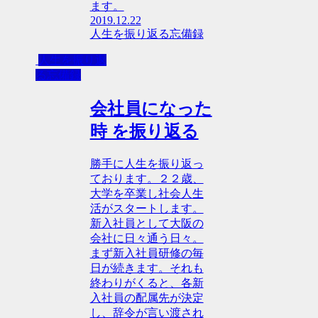
ます。
2019.12.22
人生を振り返る忘備録
人生を振り返
る忘備録
会社員になった
時 を振り返る
勝手に人生を振り返っ
ております。２２歳、
大学を卒業し社会人生
活がスタートします。
新入社員として大阪の
会社に日々通う日々。
まず新入社員研修の毎
日が続きます。それも
終わりがくると、各新
入社員の配属先が決定
し、辞令が言い渡され