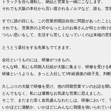
トラックを自ら運転し、納品と営業を一緒にこなします。
それでも大阪の本社から言い渡されるノルマなど、誰も、営
すでに誰の目にも、この営業所開設自信に問題があったこと
それでも、営業所の上司やもっと上のお偉さんが何とか掛け
つらい思いをして、生活すら苦しくなっていくのは末端の営
とうとう退社をする先輩もでてきます。
会社というものには、研修がつきもの。
そんな時、私にも同期入社組が大阪に集まり、研修を受ける
研修というよりも、きっと入社して3年経過後の様子見、判
久しぶりの大阪で研修を受け、他の同期営業マンのお話を聞
とんでもなく、私には優雅なお気楽な営業に思えました。
そこで、まだまだ若く血気盛んなわたしは、研修において、
いかほどに過酷か、いかほどにみんなに我慢を強いられてい