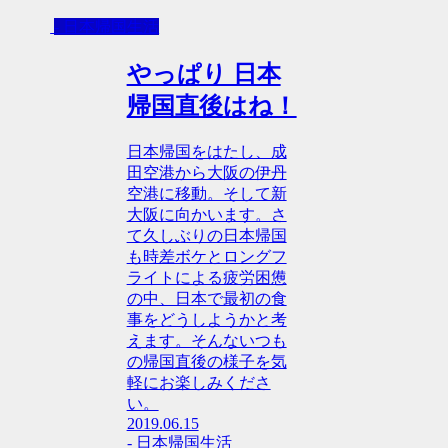
- 日本帰国生活
やっぱり 日本
帰国直後はね！
日本帰国をはたし、成
田空港から大阪の伊丹
空港に移動。そして新
大阪に向かいます。さ
て久しぶりの日本帰国
も時差ボケとロングフ
ライトによる疲労困憊
の中、日本で最初の食
事をどうしようかと考
えます。そんないつも
の帰国直後の様子を気
軽にお楽しみくださ
い。
2019.06.15
- 日本帰国生活