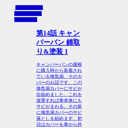
ニュージーラ
ンドでキャン
ピングカー
第14話 キャン
パーバン 錆取
り&塗装 1
キャンパーバンの屋根
に購入時から装着され
ている換気扇、そのカ
バーのお話です。この
換気扇カバーにサビが
出始めました。これを
放置すれば車本体にも
サビがまわる。その前
に換気扇カバーのサビ
落としを始めます。初
日はカバーを車から外