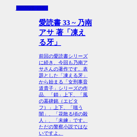
Yoshiの 愛読書
愛読書 33 ~ 乃南
アサ 著「凍え
る牙」
前回の愛読書シリーズ
に続き、今回も乃南ア
サさんの著作です。表
題とした「凍える牙」
から始まる「女刑事音
道貴子」シリーズの作
品、「鎖」上下、「風
の墓碑銘（エピタ
フ）」上下、「嗤う
闇」、「花散る頃の殺
人」、「未練」です。
ただの警察小説ではな
いですよ。