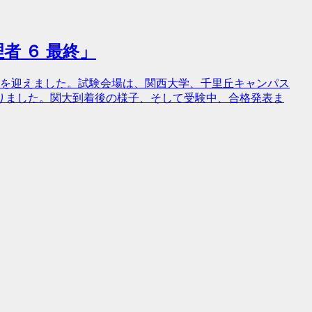
理者 ６ 最終」
日を迎えました。試験会場は、関西大学、千里丘キャンパス
りました。関大到着後の様子、そして受験中、合格発表ま