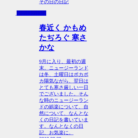
その日の日記
その日の日記
春近く かもめ
たぢろぐ 寒さ
かな
9月に入り、最初の週
末。ニュージーランド
は冬、土曜日はポカポ
カ陽気ながら、翌日は
とても寒さ厳しい一日
でございました。そん
な時のニュージーラン
ドの娯楽について、自
然について、なんとな
くの日記を書いていま
す。なんとなくの日
記、お気楽に。