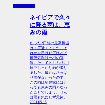
その日の日記
ネイピアで久々
に降る雨は、恵
みの雨
たった2日前の最高気温
は30度近くでした。そ
れが今日は15度ほどで
最低気温は一桁の気
温。そして久しぶりに1
日中しっかり雨が降り
ました。最近はさっぱ
り雨がなかったので、
この雨は酪農家にはと
っても恵みの雨となっ
たことでしょう。せん
は雨も気にせず元気。
2021.05.15