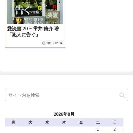
愛読書 20 ~ 雫井 脩介 著
「犯人に告ぐ」
2019.12.04
2026年8月
月
火
水
木
金
土
日
1
2