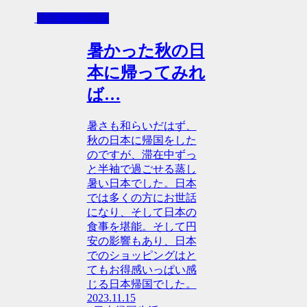
- 日本帰国生活
暑かった秋の日
本に帰ってみれ
ば…
暑さも和らいだはず、
秋の日本に帰国をした
のですが、滞在中ずっ
と半袖で過ごせる蒸し
暑い日本でした。日本
では多くの方にお世話
になり、そして日本の
食事を堪能。そして円
安の影響もあり、日本
でのショッピングはと
てもお得感いっぱい感
じる日本帰国でした。
2023.11.15