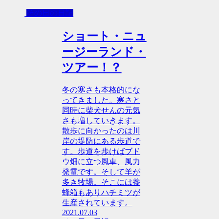
その日の日記
ショート・ニュ
ージーランド・
ツアー！？
冬の寒さも本格的にな
ってきました。寒さと
同時に柴犬せんの元気
さも増していきます。
散歩に向かったのは川
岸の堤防にある歩道で
す。歩道を歩けばブド
ウ畑に立つ風車、風力
発電です。そして羊が
多き牧場。そこには養
蜂箱もありハチミツが
生産されています。
2021.07.03