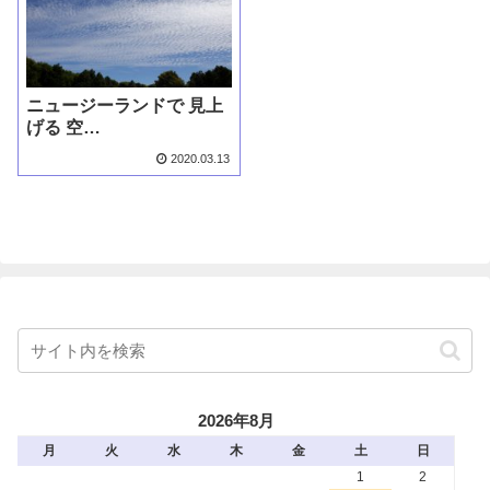
ニュージーランドで 見上
げる 空…
2020.03.13
2026年8月
月
火
水
木
金
土
日
1
2