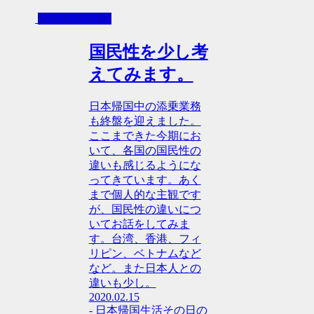
- 日本帰国生活
国民性を少し考
えてみます。
日本帰国中の添乗業務
も終盤を迎えました。
ここまできた今期にお
いて、各国の国民性の
違いも感じるようにな
ってきています。あく
まで個人的な主観です
が、国民性の違いにつ
いてお話をしてみま
す。台湾、香港、フィ
リピン、ベトナムなど
など。また日本人との
違いも少し。
2020.02.15
- 日本帰国生活
その日の