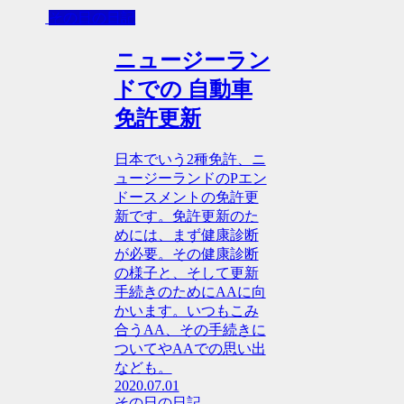
その日の日記
ニュージーラン
ドでの 自動車
免許更新
日本でいう2種免許、ニ
ュージーランドのPエン
ドースメントの免許更
新です。免許更新のた
めには、まず健康診断
が必要。その健康診断
の様子と、そして更新
手続きのためにAAに向
かいます。いつもこみ
合うAA、その手続きに
ついてやAAでの思い出
なども。
2020.07.01
その日の日記