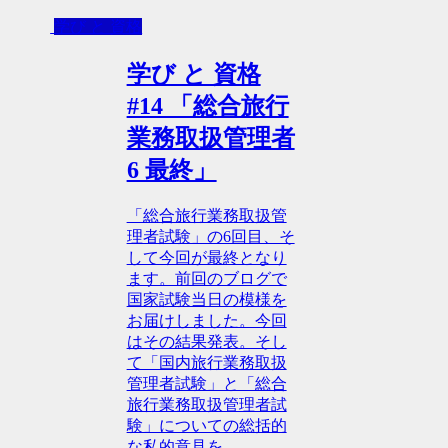
学び と 資格
学び と 資格
#14 「総合旅行
業務取扱管理者
6 最終」
「総合旅行業務取扱管
理者試験」の6回目、そ
して今回が最終となり
ます。前回のブログで
国家試験当日の模様を
お届けしました。今回
はその結果発表。そし
て「国内旅行業務取扱
管理者試験」と「総合
旅行業務取扱管理者試
験」についての総括的
な私的意見を。