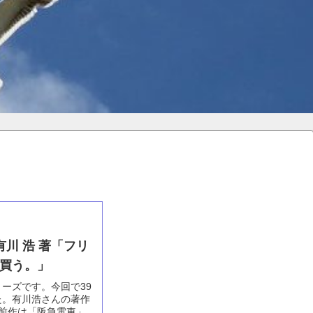
 有川 浩 著「フリ
買う。」
ーズです。今回で39
た。有川浩さんの著作
、前作は「阪急電車」で