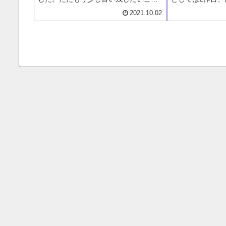
があるのです。それを今回のお題とし
した。今回お話
2021.10.02
てお話をしています。今回のお題は
ター、家を買う
「好きなことを仕事」です。私の経験
をした会社を退
をもとに好きなことを仕事にすること
から再び就職、
について。
ます。