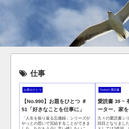
仕事
お題をひとつ
Yoshiの 愛読書
【No.990】お題をひとつ ＃
愛読書 39 ~
51「好きなことを仕事に」
ーター、家を
「人生を振り返る忘備録」シリーズが
久々の愛読書シリ
やっとの思いで完結することができま
回目となりまし
した。ただもう少し言い残したいこと
としては2作目