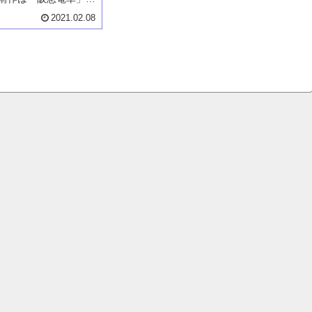
する小説は、「フリー
2021.02.08
。」です。新卒で就職
職後、フリーター状況
主人公が成長していき