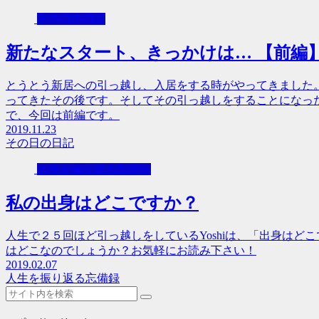
その日の日記
新たなスタート、きっかけは… 【前編
とうとう新居への引っ越し、入居をする時がやってきました
ってきたその後です。そしてその引っ越しをすることになっ
で、今回は前編です。
2019.11.23
その日の日記
人生を振り返る忘備録
私の出身はどこですか？
人生で２５回ほど引っ越しをしているYoshiは、「出身は
はどこなのでしょうか？お気軽にお読み下さい！
2019.02.07
人生を振り返る忘備録