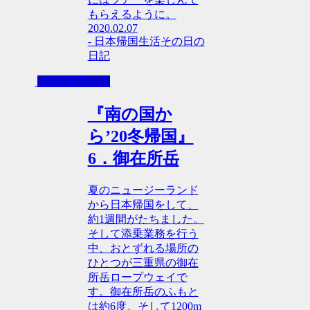
もらえるように。
2020.02.07
- 日本帰国生活
その日の
日記
- 日本帰国生活
『南の国か
ら’20冬帰国』
6．御在所岳
夏のニュージーランド
から日本帰国をして、
約1週間がたちました。
そして添乗業務を行う
中、おとずれる場所の
ひとつが三重県の御在
所岳ロープウェイで
す。御在所岳のふもと
は約6度。そして1200m