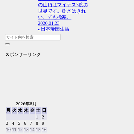
の山頂はマイナス3度の
世界です。樹氷はきれ
い、でも極寒。
2020.01.23
- 日本帰国生活
スポンサーリンク
2026年8月
月
火
水
木
金
土
日
1
2
3
4
5
6
7
8
9
10
11
12
13
14
15
16