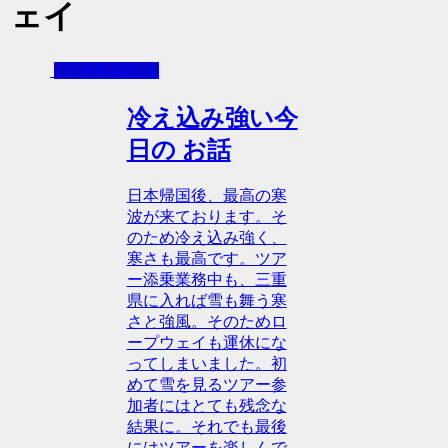
ェイ
- 日本帰国生活
冷え込み強い今
日の お話
日本帰国後、最高の寒
波が来ております。そ
のため冷え込み強く、
寒さも最高です。ツア
ー添乗業務中も、三重
県に入れば雪も舞う寒
さと強風。そのためロ
ープウェイも運休にな
ってしまいました。初
めて雪を見るツアー参
加者にはとても残念な
結果に。それでも最後
にはツアーを楽しんで