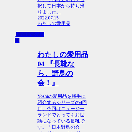
択して日本から持ち帰
りました。
2022.07.15
わたしの愛用品
わたしの愛用
品
わたしの愛用品
04 『長靴な
ら、野鳥の
会！』
Yoshiの愛用品を勝手に
紹介するシリーズの4回
目、今回はニュージー
ランドでとってもお世
話になっている長靴で
す。「日本野鳥の会