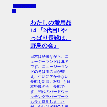
わたしの愛用
品
わたしの愛用品
14 『2代目! や
っぱり長靴は、
野鳥の会』
日本は酷暑ながら、ニ
ュージーランドは真冬
です。ニュージーラン
ドの冬は雨の日が増
え、生活に欠かせない
長靴を新調。2代目も日
本野鳥の会、長靴で
す。初代のバードウォ
ッチングラバーブーツ
も長く愛用しました
が、今回は迷彩色を選