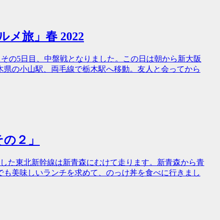
メ旅」春 2022
す。その5日目、中盤戦となりました。この日は朝から新大阪
木県の小山駅、両毛線で栃木駅へ移動。友人と会ってから
 その２」
出発した東北新幹線は新青森にむけて走ります。新青森から青
でも美味しいランチを求めて、のっけ丼を食べに行きまし