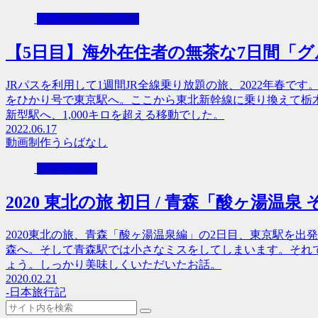
動画制作うらばなし
【5日目】海外在住者の無茶な7日間「グル
JRパスを利用して1週間JR全線乗り放題の旅、2022年春で
をひかり号で東京駅へ。ここから東北新幹線に乗り換えて栃
新型駅へ、1,000キロを超える移動でした。
2022.06.17
動画制作うらばなし
-日本旅行記
2020 東北の旅 初日 / 青森「酸ヶ湯温泉
2020東北の旅、青森「酸ヶ湯温泉編」の2日目、東京駅を
森へ。そして青森駅では小さなミスをしてしまいます。それ
ょう。しっかり美味しくいただいたお話。
2020.02.21
-日本旅行記