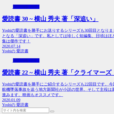
Yoshiの 愛読書
愛読書 30 ~ 横山 秀夫 著「深追い」
Yoshiの愛読書を勝手にお送りするシリーズも30回目とな
となる「深追い」です。私としては珍しく短編集、日頃はほ
集は傑作です！
2020.07.14
Yoshiの 愛読書
Yoshiの 愛読書
愛読書 22 ~ 横山 秀夫 著「クライマー
Yoshiの愛読書を勝手にご紹介するシリーズも22回目です。
航機墜落事故を追う地方新聞社が小説の世界。そして主役は
進みます。映画もオススメです。
2020.01.09
Yoshiの 愛読書