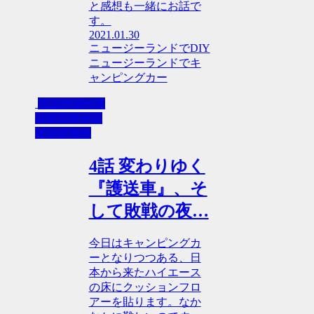
と感想も一緒にお話で
す。
2021.01.30
ニュージーランドでDIY
ニュージーランドでキ
ャンピングカー
ニュージーラ
ンドでキャン
ピングカー
4話 変わりゆく
『護送車』、そ
して敗戦の夜…
今日はキャンピングカ
ーとなりつつある、日
本から来たハイエース
の床にクッションフロ
アーを貼ります。なか