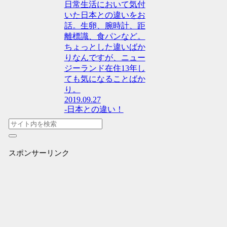
日常生活において気付
いた日本との違いをお
話。生卵、腕時計、距
離標識、食パンなど。
ちょっとした違いばか
りなんですが、ニュー
ジーランド在住13年し
ても気になることばか
り。
2019.09.27
-日本との違い！
スポンサーリンク