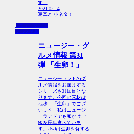
す。
2021.02.14
写真と 小ネタ！
- ニュージー・
グルメ情報
ニュージー・グ
ルメ情報 第31
弾 「生卵！」
ニュージーランドのグ
ルメ情報をお届けする
シリーズも31回目とな
ります。今回の素材は
地味！「生卵」でござ
います。私はニュージ
ーランドでも卵かけご
飯を長年食べていま
す。kiwiは生卵を食する