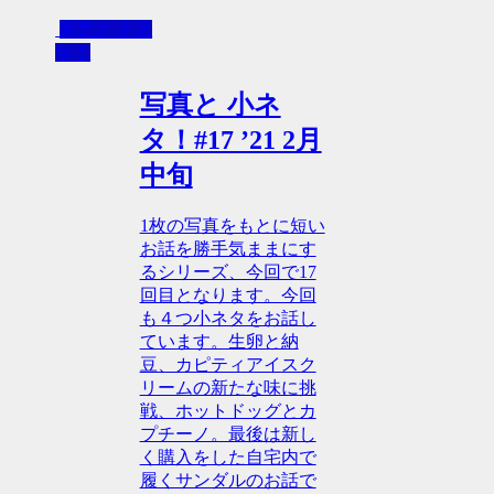
写真と 小ネ
タ！
写真と 小ネ
タ！#17 ’21 2月
中旬
1枚の写真をもとに短い
お話を勝手気ままにす
るシリーズ、今回で17
回目となります。今回
も４つ小ネタをお話し
ています。生卵と納
豆、カピティアイスク
リームの新たな味に挑
戦、ホットドッグとカ
プチーノ。最後は新し
く購入をした自宅内で
履くサンダルのお話で