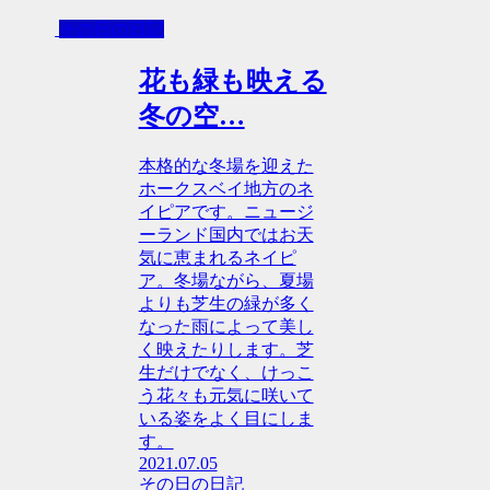
その日の日記
花も緑も映える
冬の空…
本格的な冬場を迎えた
ホークスベイ地方のネ
イピアです。ニュージ
ーランド国内ではお天
気に恵まれるネイピ
ア。冬場ながら、夏場
よりも芝生の緑が多く
なった雨によって美し
く映えたりします。芝
生だけでなく、けっこ
う花々も元気に咲いて
いる姿をよく目にしま
す。
2021.07.05
その日の日記