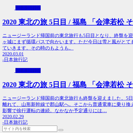
-日本旅行記
2020 東北の旅 5日目 / 福島 「会津若松
ニュージーランド帰国前の東北旅行も5日目となり、終盤を迎
ヶ城にまず循環バスで向かいます。ただ今日は雪と風がとて
ていきます。その時のもようも。
2020.03.01
-日本旅行記
-日本旅行記
2020 東北の旅 5日目 / 福島 「会津若松
ニュージーランド帰国前の東北旅行も終盤を迎えました。5
離れて、山形新幹線で郡山駅へ。そこから普通電車に乗り換
影響で徐行運転の連続。なかなか予定通りには…
2020.02.29
-日本旅行記