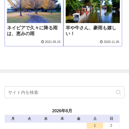
ネイピアで久々に降る雨
羊や牛さん、豪雨も嬉し
は、恵みの雨
い！
2021.05.15
2020.11.26
2026年8月
月
火
水
木
金
土
日
1
2