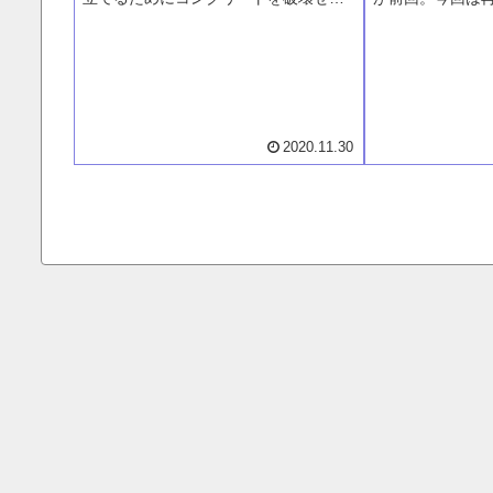
ばなりません。そのコンクリートを破
固まり、それに
壊する作業が専門家でない自分にはと
を購入しに材木
んでもなく過酷です。どのようにコン
ュージーランド
クリートをはがすか、そんな日々のお
る際の注意点な
話です。
2020.11.30