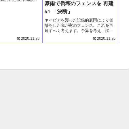
豪雨で倒壊のフェンスを 再建
そって必要となる材木
屋さんに走ります。ニ
#1 「決断」
の材木屋さんで購入す
どをお話しています。
ネイピアを襲った記録的豪雨により倒
壊をした我が家のフェンス。これを再
建すべく考えます。予算を考え、試行
錯誤しますが、結局は自分自身でコン
2020.11.28
2020.11.25
クリートをはつり、新たな木製フェン
スを製作する決心をするまでのお話が
第1話です。これからツライ過酷な日々
が。