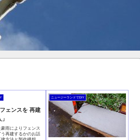
Y
ニュージーランドでDIY
フェンスを 再建
入」
た豪雨によりフェンス
どう再建するかのお話
再建方法と製作構想が