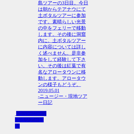
島ツアーの3日目。今日
は朝からテアナウにて
土ボタルツアーに参加
です。素晴らしい光景
の中をフェリーで移動
します。その後に洞窟
内に。土ボタルツアー
に内容については詳し
く述べません。是非参
加をして経験して下さ
い。その後は紅葉で有
名なアロータウンに移
動します。アロータウ
ンの様子もどうぞ。
2019.05.01
-ニュージー・現地ツア
ー日記
-ニュージー・
現地ツアー日
記