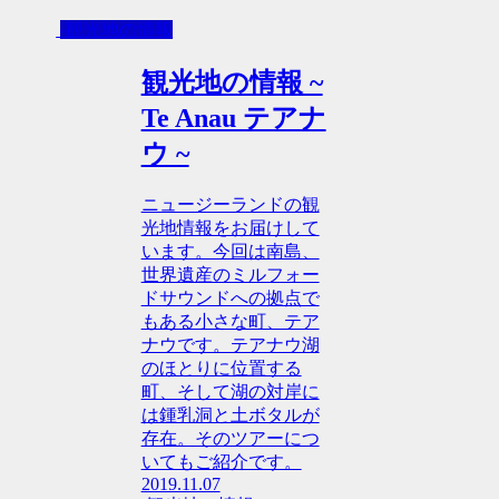
-観光地の情報
観光地の情報 ~
Te Anau テアナ
ウ ~
ニュージーランドの観
光地情報をお届けして
います。今回は南島、
世界遺産のミルフォー
ドサウンドへの拠点で
もある小さな町、テア
ナウです。テアナウ湖
のほとりに位置する
町、そして湖の対岸に
は鍾乳洞と土ボタルが
存在。そのツアーにつ
いてもご紹介です。
2019.11.07