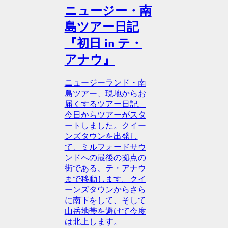
ニュージー・南
島ツアー日記
『初日 in テ・
アナウ』
ニュージーランド・南
島ツアー、現地からお
届くするツアー日記。
今日からツアーがスタ
ートしました。クイー
ンズタウンを出発し
て、ミルフォードサウ
ンドへの最後の拠点の
街である、テ・アナウ
まで移動します。クイ
ーンズタウンからさら
に南下をして、そして
山岳地帯を避けて今度
は北上します。