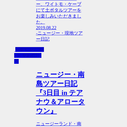
ー、ワイトモ・ケーブ
にて土ボタルツアーを
お楽しみいただきまし
た。
2019.08.22
-ニュージー・現地ツア
ー日記
-ニュージー・
現地ツアー日
記
ニュージー・南
島ツアー日記
『3日目 in テア
ナウ＆アロータ
ウン』
ニュージーランド・南