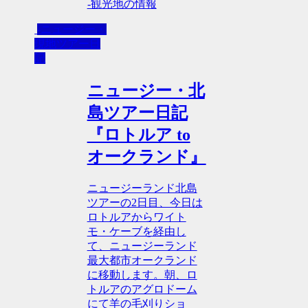
-観光地の情報
-ニュージー・
現地ツアー日
記
ニュージー・北
島ツアー日記
『ロトルア to
オークランド』
ニュージーランド北島
ツアーの2日目、今日は
ロトルアからワイト
モ・ケーブを経由し
て、ニュージーランド
最大都市オークランド
に移動します。朝、ロ
トルアのアグロドーム
にて羊の毛刈りショ