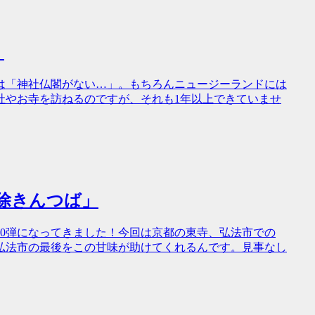
」
は「神社仏閣がない…」。もちろんニュージーランドには
社やお寺を訪ねるのですが、それも1年以上できていませ
厄除きんつば」
0弾になってきました！今回は京都の東寺、弘法市での
弘法市の最後をこの甘味が助けてくれるんです。見事なし