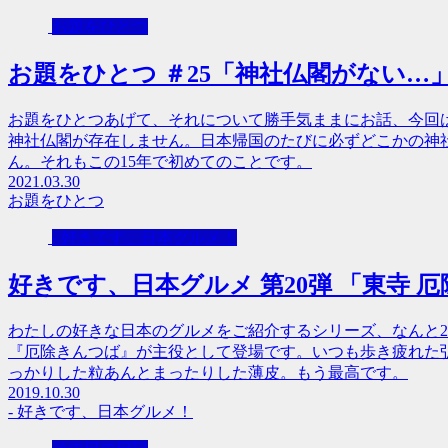
お題をひとつ
お題をひとつ ＃25「神社仏閣がない…
お題をひとつあげて、それについて勝手気ままにお話、今回
神社仏閣が存在しません。日本帰国のたびに必ずどこかの神
ん。それもこの15年で初めてのことです。
2021.03.30
お題をひとつ
- 好きです、日本グルメ！
好きです、日本グルメ 第20弾 「東寺 
わたしの好きな日本のグルメをご紹介するシリーズ、なんと2
『厄除きんつば』が主役として登場です。いつも歩き疲れた
っかりした粒あんとまったりした薄皮。もう最高です。
2019.10.30
- 好きです、日本グルメ！