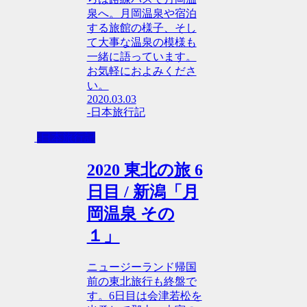
泉へ。月岡温泉や宿泊
する旅館の様子、そし
て大事な温泉の模様も
一緒に語っています。
お気軽におよみくださ
い。
2020.03.03
-日本旅行記
-日本旅行記
2020 東北の旅 6
日目 / 新潟「月
岡温泉 その
１」
ニュージーランド帰国
前の東北旅行も終盤で
す。6日目は会津若松を