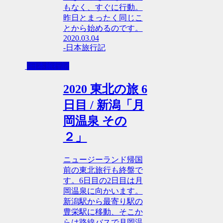
もなく、すぐに行動。
昨日とまったく同じこ
とから始めるのです。
2020.03.04
-日本旅行記
-日本旅行記
2020 東北の旅 6
日目 / 新潟「月
岡温泉 その
２」
ニュージーランド帰国
前の東北旅行も終盤で
す。6日目の2日目は月
岡温泉に向かいます。
新潟駅から最寄り駅の
豊栄駅に移動、そこか
らは路線バスで月岡温