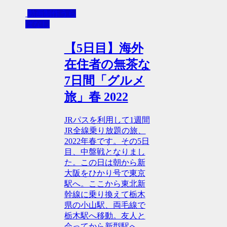
動画制作うら
ばなし
【5日目】海外
在住者の無茶な
7日間「グルメ
旅」春 2022
JRパスを利用して1週間
JR全線乗り放題の旅、
2022年春です。その5日
目、中盤戦となりまし
た。この日は朝から新
大阪をひかり号で東京
駅へ。ここから東北新
幹線に乗り換えて栃木
県の小山駅、両毛線で
栃木駅へ移動。友人と
会ってから新型駅へ、