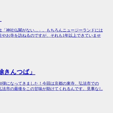
」
は「神社仏閣がない…」。もちろんニュージーランドには
社やお寺を訪ねるのですが、それも1年以上できていませ
厄除きんつば」
0弾になってきました！今回は京都の東寺、弘法市での
弘法市の最後をこの甘味が助けてくれるんです。見事なし