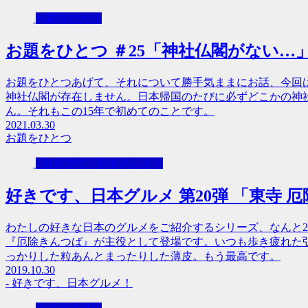
お題をひとつ
お題をひとつ ＃25「神社仏閣がない…
お題をひとつあげて、それについて勝手気ままにお話、今回
神社仏閣が存在しません。日本帰国のたびに必ずどこかの神
ん。それもこの15年で初めてのことです。
2021.03.30
お題をひとつ
- 好きです、日本グルメ！
好きです、日本グルメ 第20弾 「東寺 
わたしの好きな日本のグルメをご紹介するシリーズ、なんと2
『厄除きんつば』が主役として登場です。いつも歩き疲れた
っかりした粒あんとまったりした薄皮。もう最高です。
2019.10.30
- 好きです、日本グルメ！