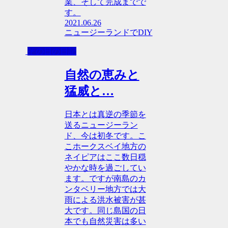
業、そして完成までで
す。
2021.06.26
ニュージーランドでDIY
その日の日記
自然の恵みと
猛威と…
日本とは真逆の季節を
送るニュージーラン
ド、今は初冬です。こ
こホークスベイ地方の
ネイピアはここ数日穏
やかな時を過ごしてい
ます。ですが南島のカ
ンタベリー地方では大
雨による洪水被害が甚
大です。同じ島国の日
本でも自然災害は多い