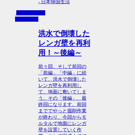
- 日本帰国生活
ニュージーラ
ンドでDIY
洪水で倒壊した
レンガ壁を再利
用！～後編～
前々回、そして前回の
「前編」「中編」に続
いて、洪水で倒壊した
レンガ壁を再利用し
て、地面に敷いてしま
う。その「後編」、最
終回になります。前回
まででやっと掘削作業
が終わり、今回からモ
ルタルで地面にレンガ
壁を設置していく作