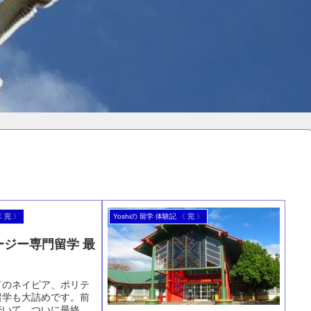
〈 完 〉
Yoshiの 留学 体験記 〈 完 〉
ージー専門留学 最
ドのネイピア、ポリテ
留学も大詰めです。前
続いて、ついに最終テ