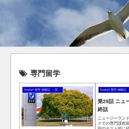
専門留学
Yoshiの 留学 体験記 〈 完 〉
Yoshiの 留学 体験記 
第29話 ニュ
終話
ニュージーラン
クでの専門課程
回のテスト前に