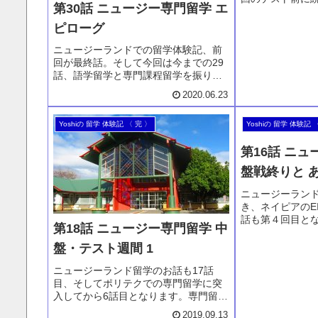
第30話 ニュージー専門留学 エ
ストと最終アサ
来ました。その
ピローグ
の後の結果発表
ニュージーランドでの留学体験記、前
学体験は今回が
回が最終話。そして今回は今までの29
ーグです。
話、語学留学と専門課程留学を振り返
って、そしてエピローグです。日本で
2020.06.23
しっかり社会経験を積んでからの「大
人の留学」についておもうことを、語
Yoshiの 留学 体験記 〈 完 〉
Yoshiの 留学 体験記 
学留学と専門留学それぞれで語りま
す。
第16話 ニュ
盤戦終りと 
ニュージーラン
き、ネイピアのE
話も第４回目と
第18話 ニュージー専門留学 中
きやはり論文作
日です。そんな
盤・テスト週間 1
これから中盤戦
ニュージーランド留学のお話も17話
日々と英語上達
目、そしてポリテクでの専門留学に突
ついて語ってい
入してから6話目となります。専門留学
も序盤を過ぎ、6月のテスト週間前を迎
2019.09.13