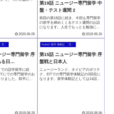
第19話 ニュージー専門留学 中
イメント提出の2週間が
2週間の模様、そしてそ
盤・テスト週間 2
などをお話します。留
最終話。次回はエピロ
前回の第18話に続き、今回も専門留学
の前半を締めくくるテスト週間のお話
になります。人生でもっとも勉強に時
間を割いた時になります。寝る間も惜
2020.06.05
2019.09.26
しんでテスト勉強の日々。そして解剖
学や栄養学の基礎医学のテストも始ま
〈 完 〉
Yoshiの 留学 体験記 〈 完 〉
り、これにはとてもツライ思いをしま
した。
ージー専門留学 序
第15話 ニュージー専門留学 序
ある日…
盤戦と日本人
ドでの語学留学に続
ニュージーランド、ネイピアのポリテ
ITにでの専門留学のお
ク、EITでの専門留学体験記の3回目に
なりました。前半に続
なります。留学体験記としては14話。
成の締切に追われる毎
前回の論文作成に苦闘している日々も
日々も２か月が立ち、
続く、留学序盤の様子と他日本人留学
が始まろうとしている
生についても一緒に語っています。序
、そして私の居場所に
盤戦ながらも息つく暇もない大変な当
ます。
時のお話です。
2019.08.20
2019.08.06