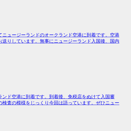
へてニュージーランドのオークランド空港に到着です。空港
お送りしています。無事にニュージーランド入国後、国内
ランド空港に到着です。到着後、免税店をぬけて入国審
の検査の模様をじっくり今回は語っています。ぜひニュー