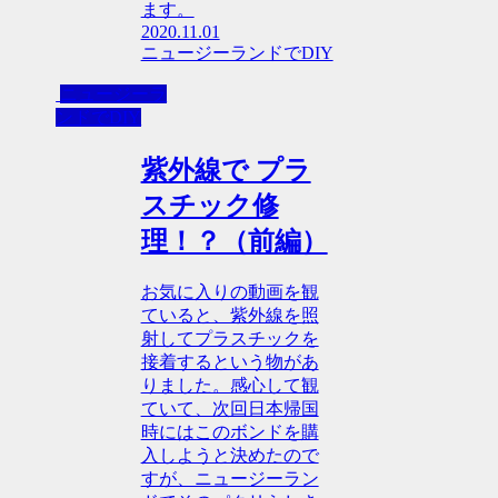
ます。
2020.11.01
ニュージーランドでDIY
ニュージーラ
ンドでDIY
紫外線で プラ
スチック修
理！？（前編）
お気に入りの動画を観
ていると、紫外線を照
射してプラスチックを
接着するという物があ
りました。感心して観
ていて、次回日本帰国
時にはこのボンドを購
入しようと決めたので
すが、ニュージーラン