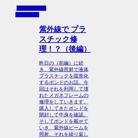
ニュージーラ
ンドでDIY
紫外線で プラ
スチック修
理！？（後編）
昨日の（前編）に続
き、紫外線照射で液体
プラスチックを固形化
するボンドのお話。今
回はそれを利用して壊
れたメガネフレームの
修理をしていきます。
購入してきたボンドを
開封して中身を確認。
そしてボンドを載せて
いき、紫外線ビームを
照射。それを繰り返し