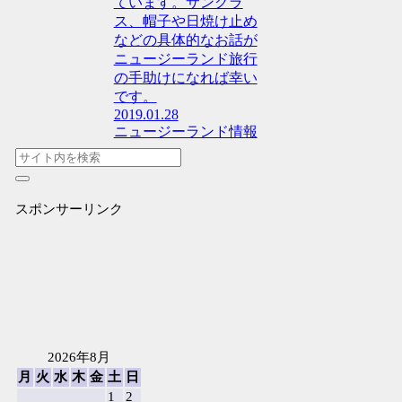
ています。サングラ
ス、帽子や日焼け止め
などの具体的なお話が
ニュージーランド旅行
の手助けになれば幸い
です。
2019.01.28
ニュージーランド情報
スポンサーリンク
2026年8月
月
火
水
木
金
土
日
1
2