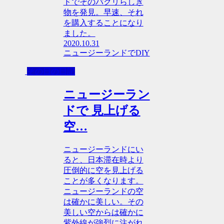
ドでそのパクリらしき
物を発見。早速、それ
を購入することになり
ました。
2020.10.31
ニュージーランドでDIY
その日の日記
ニュージーラン
ドで 見上げる
空…
ニュージーランドにい
ると、日本滞在時より
圧倒的に空を見上げる
ことが多くなります。
ニュージーランドの空
は確かに美しい。その
美しい空からは確かに
紫外線が強烈に注がれ