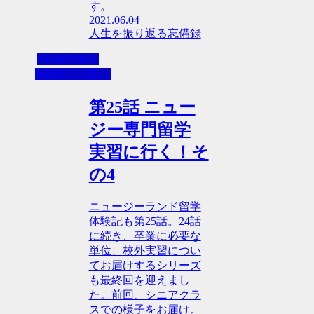
す。
2021.06.04
人生を振り返る忘備録
Yoshiの 留学
体験記 〈 完 〉
第25話 ニュー
ジー専門留学
実習に行く！そ
の4
ニュージーランド留学
体験記も第25話。24話
に続き、卒業に必要な
単位、校外実習につい
てお届けするシリーズ
も最終回を迎えまし
た。前回、シニアクラ
スでの様子をお届け。