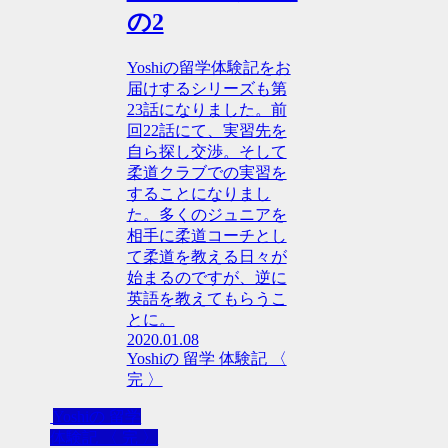
の2
Yoshiの留学体験記をお
届けするシリーズも第
23話になりました。前
回22話にて、実習先を
自ら探し交渉。そして
柔道クラブでの実習を
することになりまし
た。多くのジュニアを
相手に柔道コーチとし
て柔道を教える日々が
始まるのですが、逆に
英語を教えてもらうこ
とに。
2020.01.08
Yoshiの 留学 体験記 〈
完 〉
Yoshiの 留学
体験記 〈 完 〉