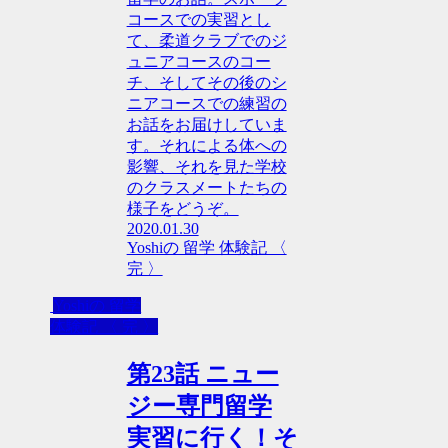
コースでの実習とし
て、柔道クラブでのジ
ュニアコースのコー
チ、そしてその後のシ
ニアコースでの練習の
お話をお届けしていま
す。それによる体への
影響、それを見た学校
のクラスメートたちの
様子をどうぞ。
2020.01.30
Yoshiの 留学 体験記 〈
完 〉
Yoshiの 留学
体験記 〈 完 〉
第23話 ニュー
ジー専門留学
実習に行く！そ