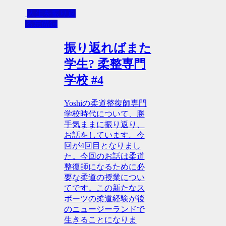
人生を振り返
る忘備録
振り返ればまた
学生? 柔整専門
学校 #4
Yoshiの柔道整復師専門
学校時代について、勝
手気ままに振り返り、
お話をしています。今
回が4回目となりまし
た。今回のお話は柔道
整復師になるために必
要な柔道の授業につい
てです。この新たなス
ポーツの柔道経験が後
のニュージーランドで
生きることになりま