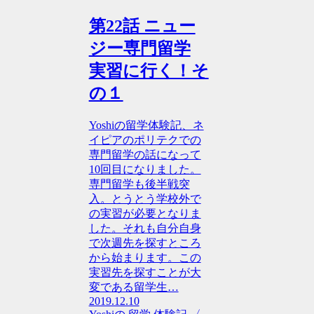
第22話 ニュー
ジー専門留学
実習に行く！そ
の１
Yoshiの留学体験記、ネ
イピアのポリテクでの
専門留学の話になって
10回目になりました。
専門留学も後半戦突
入。とうとう学校外で
の実習が必要となりま
した。それも自分自身
で次週先を探すところ
から始まります。この
実習先を探すことが大
変である留学生…
2019.12.10