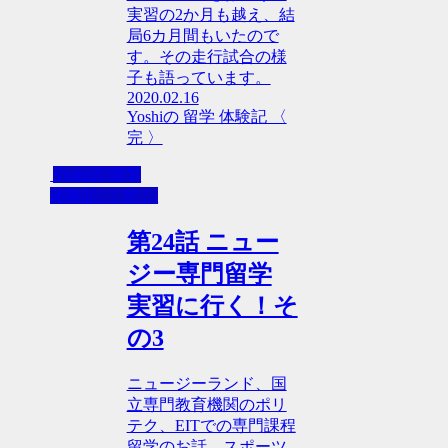
実習の2か月も越え、結
局6カ月間もいたので
す。その走行試合の様
子も語っています。
2020.02.16
Yoshiの 留学 体験記 〈
完 〉
Yoshiの 留学
体験記 〈 完 〉
第24話 ニュー
ジー専門留学
実習に行く！そ
の3
ニュージーランド、国
立専門教育機関のポリ
テク、EITでの専門課程
留学のお話。スポーツ