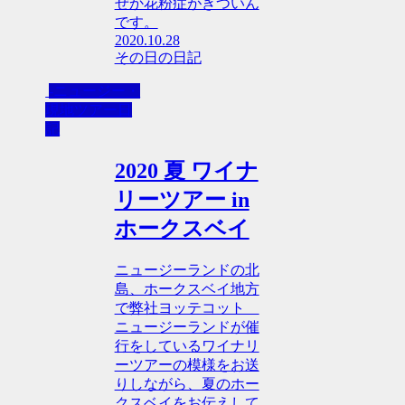
ぜか花粉症がきついん
です。
2020.10.28
その日の日記
-ニュージー・
現地ツアー日
記
2020 夏 ワイナ
リーツアー in
ホークスベイ
ニュージーランドの北
島、ホークスベイ地方
で弊社ヨッテコット
ニュージーランドが催
行をしているワイナリ
ーツアーの模様をお送
りしながら、夏のホー
クスベイをお伝えして