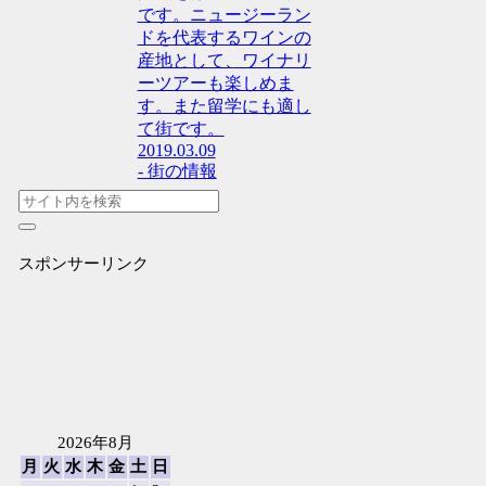
です。ニュージーラン
ドを代表するワインの
産地として、ワイナリ
ーツアーも楽しめま
す。また留学にも適し
て街です。
2019.03.09
- 街の情報
スポンサーリンク
2026年8月
月
火
水
木
金
土
日