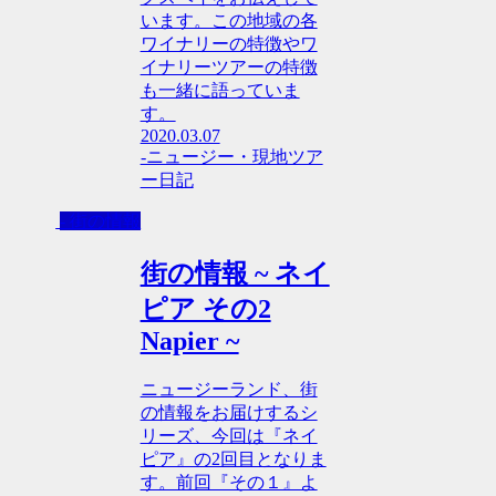
います。この地域の各
ワイナリーの特徴やワ
イナリーツアーの特徴
も一緒に語っていま
す。
2020.03.07
-ニュージー・現地ツア
ー日記
- 街の情報
街の情報 ~ ネイ
ピア その2
Napier ~
ニュージーランド、街
の情報をお届けするシ
リーズ、今回は『ネイ
ピア』の2回目となりま
す。前回『その１』よ