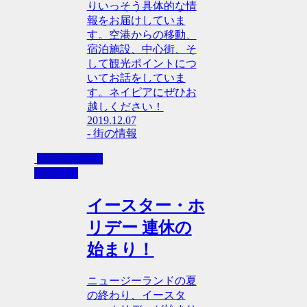
りいっそう具体的な情
報をお届けしていま
す。空港からの移動、
宿泊施設、中心街、そ
して観光ポイントにつ
いてお話をしていま
す。ネイピアにぜひお
越しください！
2019.12.07
- 街の情報
ニュージーラ
ンド情報
イースター・ホ
リデー 連休の
始まり！
ニュージーランドの夏
の終わり、イースタ