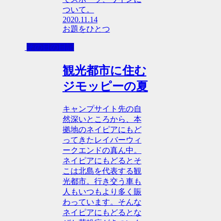
ついて。
2020.11.14
お題をひとつ
その日の日記
観光都市に住む
ジモッピーの夏
キャンプサイト先の自
然深いところから、本
拠地のネイピアにもど
ってきたレイバーウィ
ークエンドの真ん中。
ネイピアにもどるとそ
こは北島を代表する観
光都市。行き交う車も
人もいつもより多く賑
わっています。そんな
ネイピアにもどるとな