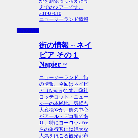
かを頑張って考えたう
えでのツアーです。
2019.03.10
ニュージーランド情報
- 街の情報
街の情報 ~ ネイ
ピア その１
Napier ~
ニュージーランド、街
の情報、今回はネイピ
ア（Napier)です。弊社
ヨッテコット・ニュー
ジーの本拠地。気候も
大変穏やか、街の中心
がアール・デコ調であ
り、特にヨーロッパか
らの旅行客には絶大な
人気をほこる観光都市