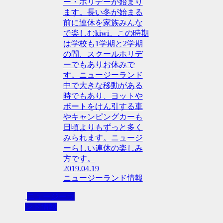
ー・ホリデーが始まり
ます。長い冬が始まる
前に連休を家族みんな
で楽しむkiwi。この時期
は学校も1学期と2学期
の間、スクールホリデ
ーでもありお休みで
す。ニュージーランド
中で大きな移動がある
時でもあり、ヨットや
ボートをけん引する車
やキャンピングカーも
日頃よりもずっと多く
みられます。ニュージ
ーらしい連休の楽しみ
方です。
2019.04.19
ニュージーランド情報
ニュージーラ
ンド情報