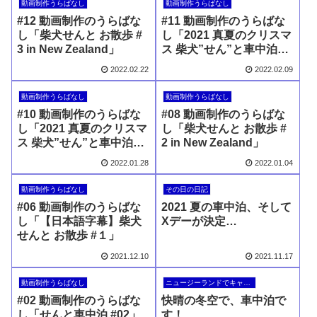
動画制作うらばなし
動画制作うらばなし
#12 動画制作のうらばな
#11 動画制作のうらばな
し「柴犬せんと お散歩 #
し「2021 真夏のクリスマ
3 in New Zealand」
ス 柴犬”せん”と車中泊キ
ャンプ 【 後編 】in New
2022.02.22
2022.02.09
Zealand」
動画制作うらばなし
動画制作うらばなし
#10 動画制作のうらばな
#08 動画制作のうらばな
し「2021 真夏のクリスマ
し「柴犬せんと お散歩 #
ス 柴犬”せん”と車中泊キ
2 in New Zealand」
ャンプ 【 前編 】in NZ」
2022.01.28
2022.01.04
動画制作うらばなし
その日の日記
#06 動画制作のうらばな
2021 夏の車中泊、そして
し「【日本語字幕】柴犬
Xデーが決定…
せんと お散歩 #１」
2021.12.10
2021.11.17
動画制作うらばなし
ニュージーランドでキャンピングカー
#02 動画制作のうらばな
快晴の冬空で、車中泊で
し「せんと車中泊 #02」
す！