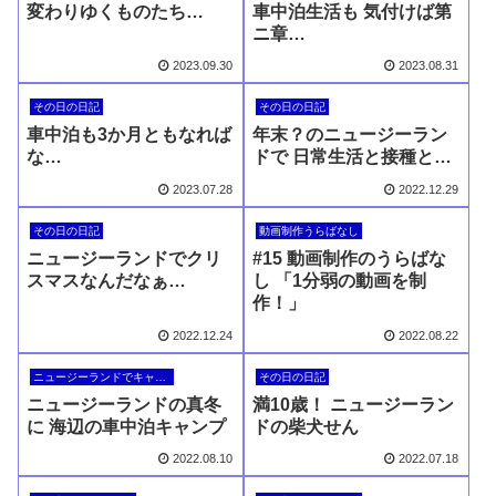
変わりゆくものたち…
車中泊生活も 気付けば第
ニ章…
2023.09.30
2023.08.31
その日の日記
その日の日記
車中泊も3か月ともなれば
年末？のニュージーラン
な…
ドで 日常生活と接種と…
2023.07.28
2022.12.29
その日の日記
動画制作うらばなし
ニュージーランドでクリ
#15 動画制作のうらばな
スマスなんだなぁ…
し 「1分弱の動画を制
作！」
2022.12.24
2022.08.22
ニュージーランドでキャンピングカー
その日の日記
ニュージーランドの真冬
満10歳！ ニュージーラン
に 海辺の車中泊キャンプ
ドの柴犬せん
2022.08.10
2022.07.18