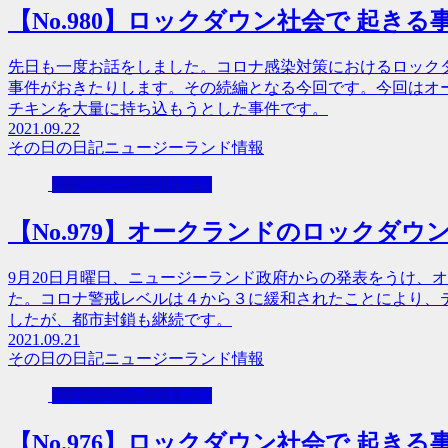
【No.980】ロックダウン社会で 起き
先日も一度お話をしました。コロナ感染対策におけるロック
事件がおきたりします。その続編となる今回です。今回はオ
チキンを大量に持ち込もうとした事件です。
2021.09.22
その日の日記
ニュージーランド情報
ニュージーランド情報
【No.979】オークランドのロックダウン
9月20日月曜日、ニュージーランド政府からの発表をうけ、
た。コロナ警戒レベルは４から３に緩和されたことにより、
したが、都市封鎖も継続です。
2021.09.21
その日の日記
ニュージーランド情報
ニュージーランド情報
【No.976】ロックダウン社会で 起きる