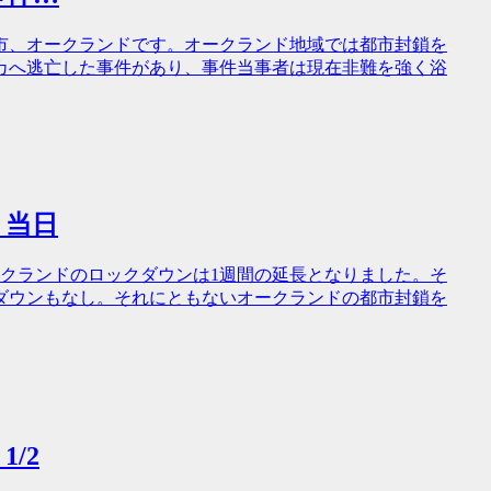
市、オークランドです。オークランド地域では都市封鎖を
カへ逃亡した事件があり、事件当事者は現在非難を強く浴
？当日
ークランドのロックダウンは1週間の延長となりました。そ
ダウンもなし。それにともないオークランドの都市封鎖を
/2