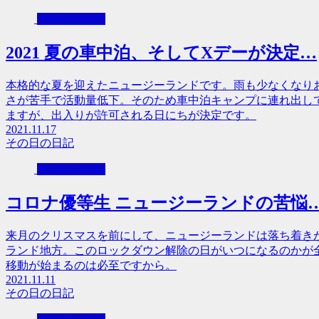
その日の日記
2021 夏の車中泊、そしてXデーが決定…
本格的な夏を迎えたニュージーランドです。雨も少なくなり
さが苦手で活動量低下。そのため車中泊キャンプに連れ出し
ますが、出入りが許可される日にちが決定です。
2021.11.17
その日の日記
その日の日記
コロナ優等生 ニュージーランドの苦悩
来月のクリスマスを前にして、ニュージーランドは落ち着き
ランド地方。このロックダウン解除の日がいつになるのかが
移動が始まるのは必至ですから。
2021.11.11
その日の日記