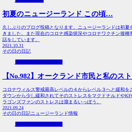
その日の日記
初夏のニュージーランド この頃…
久しぶりのブログ投稿となります。ニュージーランドは初夏
きました。また現在のコロナ感染状況やコロナワクチン接種
話をしています。
2021.10.31
その日の日記
ニュージーランド情報
【No.982】オークランド市民と私のス
コロナウィルス警戒最高レベルの４からレベル３へと緩和を
ダウンから少し緩和されてそのストレスをマクドナルドやKF
ラゴンズファンのストレスは溜まるいっぽう。
2021.09.24
その日の日記
ニュージーランド情報
ニュージーランド情報