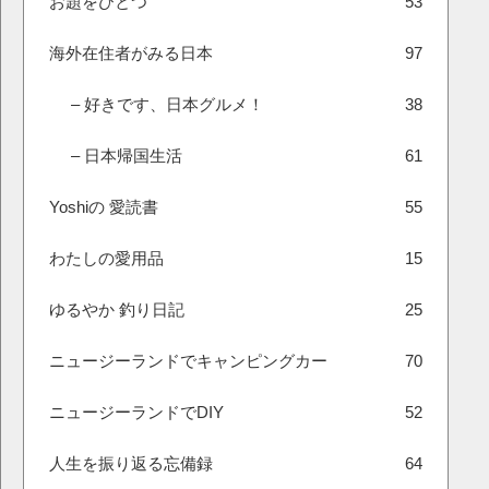
お題をひとつ
53
海外在住者がみる日本
97
– 好きです、日本グルメ！
38
– 日本帰国生活
61
Yoshiの 愛読書
55
わたしの愛用品
15
ゆるやか 釣り日記
25
ニュージーランドでキャンピングカー
70
ニュージーランドでDIY
52
人生を振り返る忘備録
64