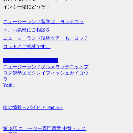
インも一緒にどうぞ！
ニュージーランド留学は、ヨッテコッ
ト。お気軽にご相談を。
ニュージーランド現地ツアーも、ヨッテ
コットにご相談です。
- ニュージー・グルメ情報
ニュージーランド
グルメ
ヨッテコット
ブ
ログ
伊勢エビ
クレイフィッシュ
カイコウ
ラ
Yoshi
街の情報 ~ パイヒア Paihia ~
第18話 ニュージー専門留学 中盤・テス