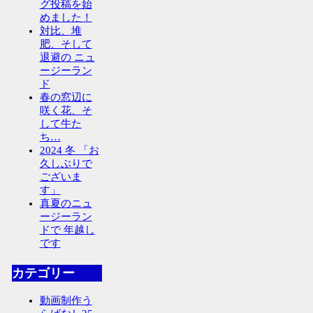
グ投稿を始
めました！
対比、堆
肥、そして
退避の ニュ
ージーラン
ド
春の窓辺に
咲く花、そ
して牛た
ち…
2024 冬 「お
久しぶりで
ございま
す」
真夏のニュ
ージーラン
ドで 年越し
です
カテゴリー
動画制作う