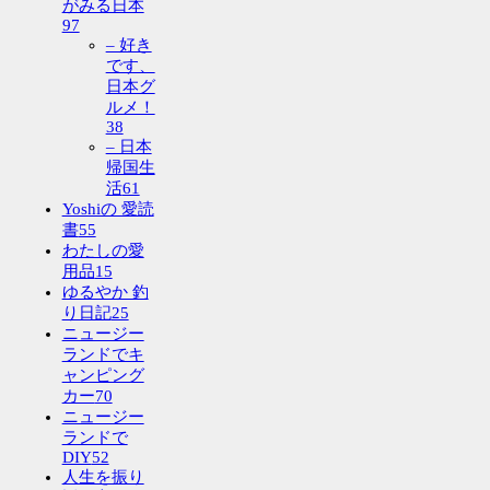
がみる日本
97
– 好き
です、
日本グ
ルメ！
38
– 日本
帰国生
活
61
Yoshiの 愛読
書
55
わたしの愛
用品
15
ゆるやか 釣
り日記
25
ニュージー
ランドでキ
ャンピング
カー
70
ニュージー
ランドで
DIY
52
人生を振り