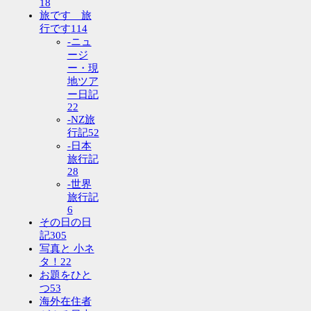
18
旅です 旅
行です
114
-ニュ
ージ
ー・現
地ツア
ー日記
22
-NZ旅
行記
52
-日本
旅行記
28
-世界
旅行記
6
その日の日
記
305
写真と 小ネ
タ！
22
お題をひと
つ
53
海外在住者