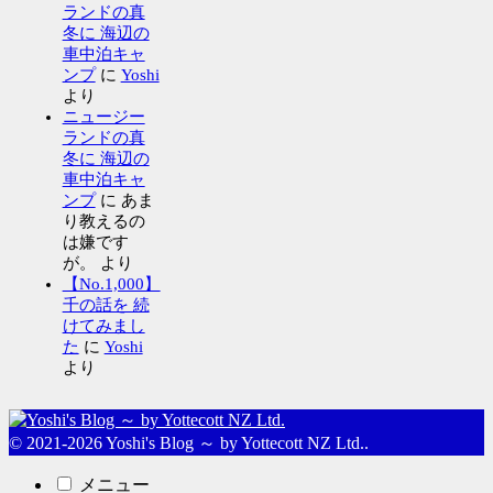
ランドの真
冬に 海辺の
車中泊キャ
ンプ
に
Yoshi
より
ニュージー
ランドの真
冬に 海辺の
車中泊キャ
ンプ
に
あま
り教えるの
は嫌です
が。
より
【No.1,000】
千の話を 続
けてみまし
た
に
Yoshi
より
© 2021-2026 Yoshi's Blog ～ by Yottecott NZ Ltd..
メニュー