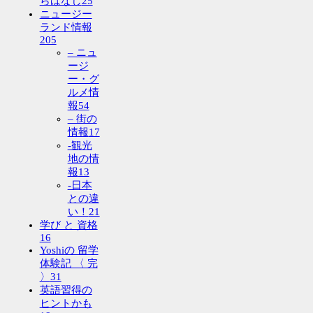
らばなし
25
ニュージー
ランド情報
205
– ニュ
ージ
ー・グ
ルメ情
報
54
– 街の
情報
17
-観光
地の情
報
13
-日本
との違
い！
21
学び と 資格
16
Yoshiの 留学
体験記 〈 完
〉
31
英語習得の
ヒントかも