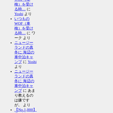
検）を受け
る時…
に
Yoshi
より
いつもの
WOF（車
検）を受け
る時…
に
ワ
ーク
より
ニュージー
ランドの真
冬に 海辺の
車中泊キャ
ンプ
に
Yoshi
より
ニュージー
ランドの真
冬に 海辺の
車中泊キャ
ンプ
に
あま
り教えるの
は嫌です
が。
より
【No.1,000】