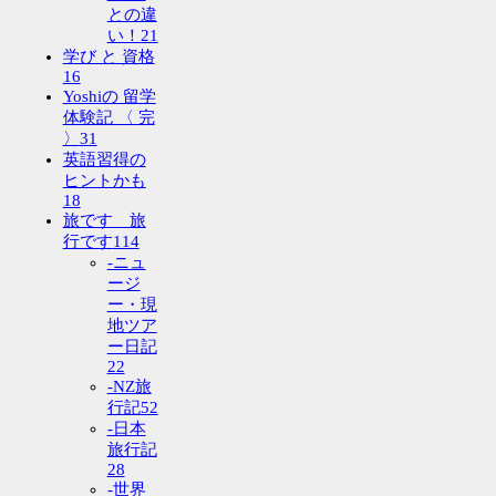
との違
い！
21
学び と 資格
16
Yoshiの 留学
体験記 〈 完
〉
31
英語習得の
ヒントかも
18
旅です 旅
行です
114
-ニュ
ージ
ー・現
地ツア
ー日記
22
-NZ旅
行記
52
-日本
旅行記
28
-世界