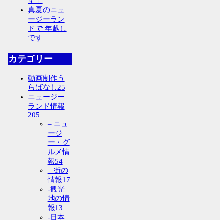
す」
真夏のニュ
ージーラン
ドで 年越し
です
カテゴリー
動画制作う
らばなし
25
ニュージー
ランド情報
205
– ニュ
ージ
ー・グ
ルメ情
報
54
– 街の
情報
17
-観光
地の情
報
13
-日本