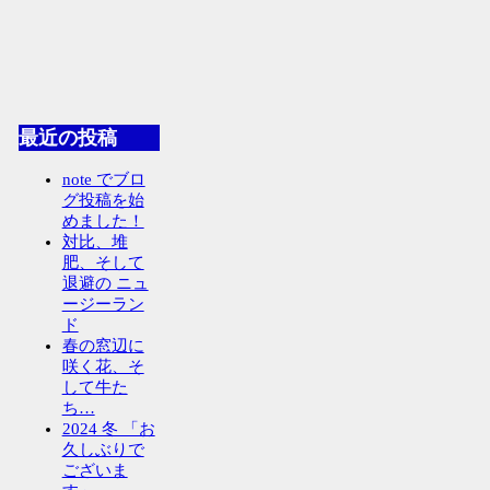
最近の投稿
note でブロ
グ投稿を始
めました！
対比、堆
肥、そして
退避の ニュ
ージーラン
ド
春の窓辺に
咲く花、そ
して牛た
ち…
2024 冬 「お
久しぶりで
ございま