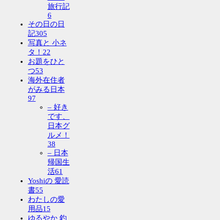
旅行記
6
その日の日
記
305
写真と 小ネ
タ！
22
お題をひと
つ
53
海外在住者
がみる日本
97
– 好き
です、
日本グ
ルメ！
38
– 日本
帰国生
活
61
Yoshiの 愛読
書
55
わたしの愛
用品
15
ゆるやか 釣