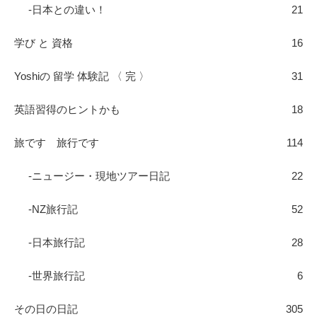
-日本との違い！
21
学び と 資格
16
Yoshiの 留学 体験記 〈 完 〉
31
英語習得のヒントかも
18
旅です 旅行です
114
-ニュージー・現地ツアー日記
22
-NZ旅行記
52
-日本旅行記
28
-世界旅行記
6
その日の日記
305